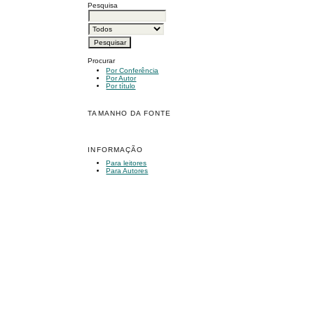
Pesquisa
Procurar
Por Conferência
Por Autor
Por título
TAMANHO DA FONTE
INFORMAÇÃO
Para leitores
Para Autores