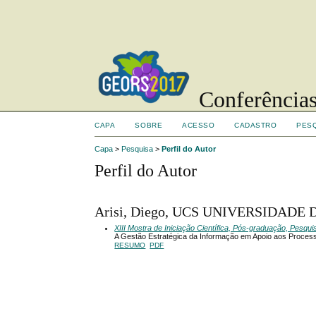
Conferências
CAPA
SOBRE
ACESSO
CADASTRO
PES
Capa
>
Pesquisa
>
Perfil do Autor
Perfil do Autor
Arisi, Diego, UCS UNIVERSIDADE D
XIII Mostra de Iniciação Científica, Pós-graduação, Pesqu
A Gestão Estratégica da Informação em Apoio aos Proce
RESUMO
PDF