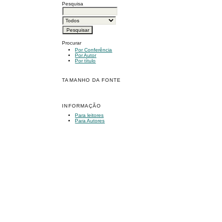
Pesquisa
Procurar
Por Conferência
Por Autor
Por título
TAMANHO DA FONTE
INFORMAÇÃO
Para leitores
Para Autores