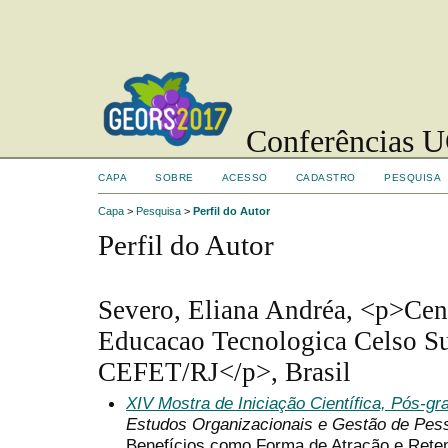
Conferências UC
CAPA
SOBRE
ACESSO
CADASTRO
PESQUISA
Capa
>
Pesquisa
>
Perfil do Autor
Perfil do Autor
Severo, Eliana Andréa, <p>Cen
Educacao Tecnologica Celso S
CEFET/RJ</p>, Brasil
XIV Mostra de Iniciação Científica, Pós-g
Estudos Organizacionais e Gestão de Pes
Benefícios como Forma de Atração e Rete