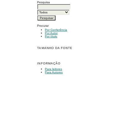
Pesquisa
Procurar
Por Conferência
Por Autor
Por título
TAMANHO DA FONTE
INFORMAÇÃO
Para leitores
Para Autores