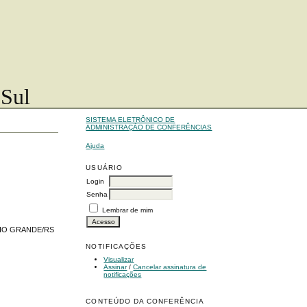
 Sul
SISTEMA ELETRÔNICO DE
ADMINISTRAÇÃO DE CONFERÊNCIAS
Ajuda
USUÁRIO
Login
Senha
Lembrar de mim
RIO GRANDE/RS
NOTIFICAÇÕES
Visualizar
Assinar
/
Cancelar assinatura de
notificações
CONTEÚDO DA CONFERÊNCIA