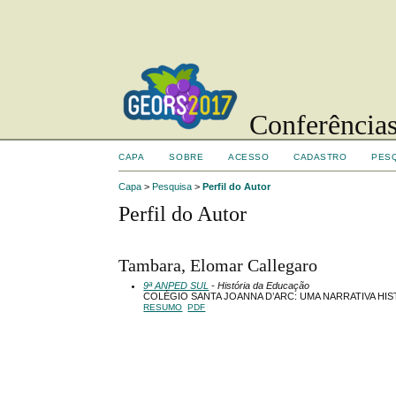
Conferências
CAPA
SOBRE
ACESSO
CADASTRO
PES
Capa
>
Pesquisa
>
Perfil do Autor
Perfil do Autor
Tambara, Elomar Callegaro
9ª ANPED SUL
- História da Educação
COLÉGIO SANTA JOANNA D’ARC: UMA NARRATIVA HI
RESUMO
PDF