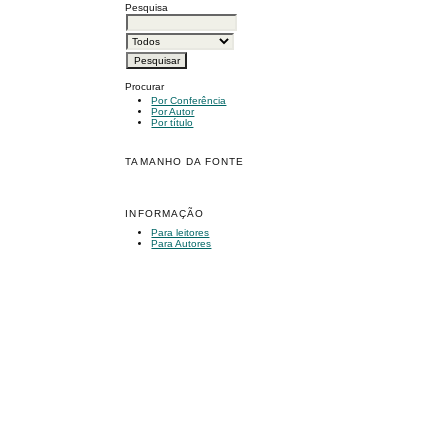
Pesquisa
Procurar
Por Conferência
Por Autor
Por título
TAMANHO DA FONTE
INFORMAÇÃO
Para leitores
Para Autores