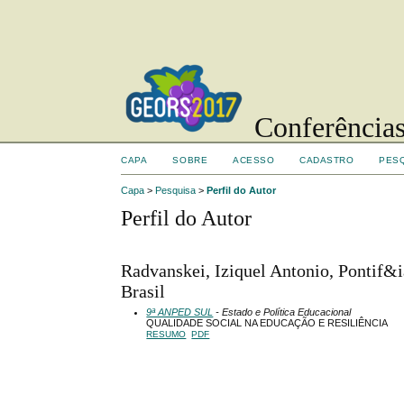
Conferências
CAPA
SOBRE
ACESSO
CADASTRO
PES
Capa
>
Pesquisa
>
Perfil do Autor
Perfil do Autor
Radvanskei, Iziquel Antonio, Pontif&
Brasil
9ª ANPED SUL
- Estado e Política Educacional
QUALIDADE SOCIAL NA EDUCAÇÃO E RESILIÊNCIA
RESUMO
PDF