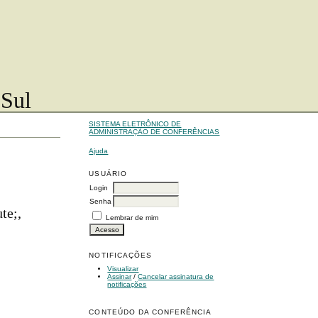
 Sul
SISTEMA ELETRÔNICO DE
ADMINISTRAÇÃO DE CONFERÊNCIAS
Ajuda
USUÁRIO
Login
Senha
te;,
Lembrar de mim
NOTIFICAÇÕES
Visualizar
Assinar
/
Cancelar assinatura de
notificações
CONTEÚDO DA CONFERÊNCIA