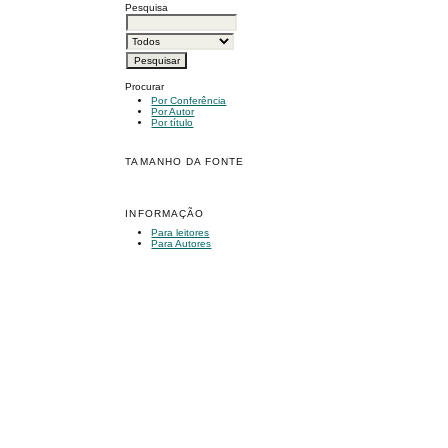
Pesquisa
Procurar
Por Conferência
Por Autor
Por título
TAMANHO DA FONTE
INFORMAÇÃO
Para leitores
Para Autores