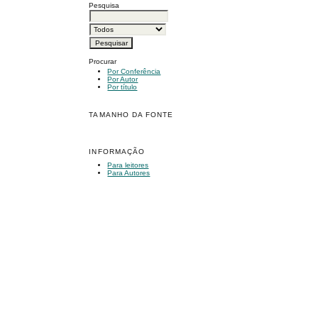
Pesquisa
Procurar
Por Conferência
Por Autor
Por título
TAMANHO DA FONTE
INFORMAÇÃO
Para leitores
Para Autores