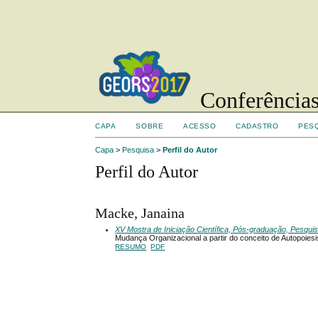
Conferências
CAPA
SOBRE
ACESSO
CADASTRO
PES
Capa
>
Pesquisa
>
Perfil do Autor
Perfil do Autor
Macke, Janaina
XV Mostra de Iniciação Científica, Pós-graduação, Pesqui
Mudança Organizacional a partir do conceito de Autopoiesi
RESUMO
PDF