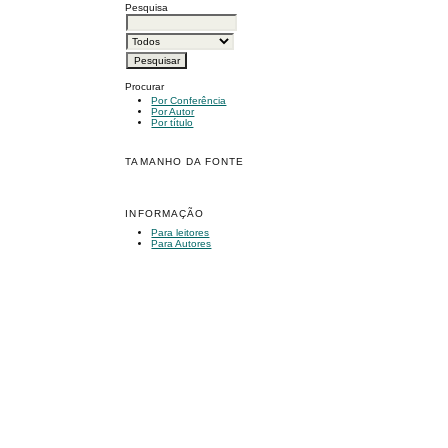
Pesquisa
Procurar
Por Conferência
Por Autor
Por título
TAMANHO DA FONTE
INFORMAÇÃO
Para leitores
Para Autores