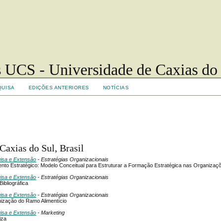
 UCS - Universidade de Caxias do
QUISA
EDIÇÕES ANTERIORES
NOTÍCIAS
Caxias do Sul, Brasil
uisa e Extensão
- Estratégias Organizacionais
ento Estratégico: Modelo Conceitual para Estruturar a Formação Estratégica nas Organizaç
uisa e Extensão
- Estratégias Organizacionais
ibliográfica
uisa e Extensão
- Estratégias Organizacionais
nização do Ramo Alimentício
uisa e Extensão
- Marketing
iza