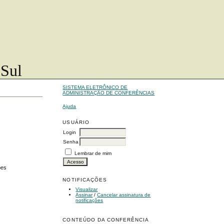
 Sul
SISTEMA ELETRÔNICO DE
ADMINISTRAÇÃO DE CONFERÊNCIAS
Ajuda
USUÁRIO
Login
Senha
Lembrar de mim
ões
NOTIFICAÇÕES
Visualizar
Assinar
/
Cancelar assinatura de
notificações
CONTEÚDO DA CONFERÊNCIA