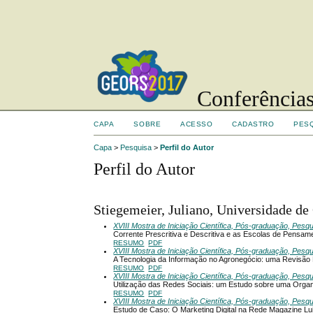
Conferências
CAPA
SOBRE
ACESSO
CADASTRO
PES
Capa
>
Pesquisa
>
Perfil do Autor
Perfil do Autor
Stiegemeier, Juliano, Universidade de 
XVIII Mostra de Iniciação Científica, Pós-graduação, Pesq
Corrente Prescritiva e Descritiva e as Escolas de Pensam
RESUMO
PDF
XVIII Mostra de Iniciação Científica, Pós-graduação, Pesq
A Tecnologia da Informação no Agronegócio: uma Revisão B
RESUMO
PDF
XVIII Mostra de Iniciação Científica, Pós-graduação, Pesq
Utilização das Redes Sociais: um Estudo sobre uma Orga
RESUMO
PDF
XVIII Mostra de Iniciação Científica, Pós-graduação, Pesq
Estudo de Caso: O Marketing Digital na Rede Magazine Lu