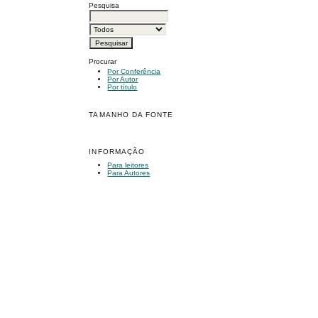
Pesquisa
Procurar
Por Conferência
Por Autor
Por título
TAMANHO DA FONTE
INFORMAÇÃO
Para leitores
Para Autores