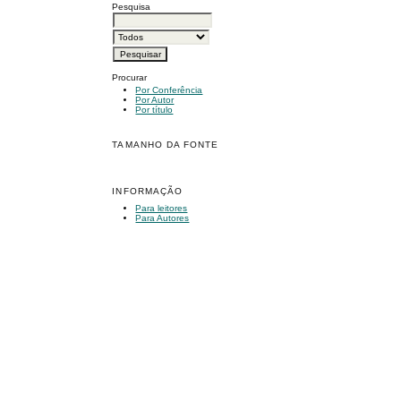
Pesquisa
Procurar
Por Conferência
Por Autor
Por título
TAMANHO DA FONTE
INFORMAÇÃO
Para leitores
Para Autores