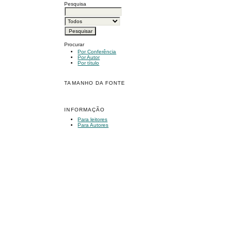
Pesquisa
Procurar
Por Conferência
Por Autor
Por título
TAMANHO DA FONTE
INFORMAÇÃO
Para leitores
Para Autores