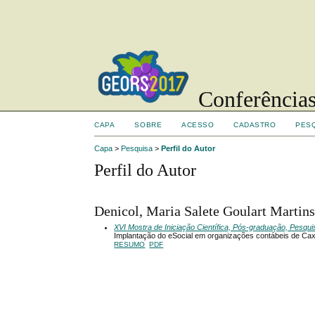
Conferências
CAPA
SOBRE
ACESSO
CADASTRO
PES
Capa
>
Pesquisa
>
Perfil do Autor
Perfil do Autor
Denicol, Maria Salete Goulart Martins
XVI Mostra de Iniciação Científica, Pós-graduação, Pesqu
Implantação do eSocial em organizações contábeis de Cax
RESUMO
PDF