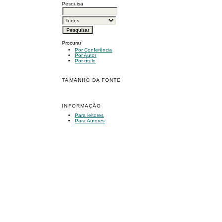
Pesquisa
Procurar
Por Conferência
Por Autor
Por título
TAMANHO DA FONTE
INFORMAÇÃO
Para leitores
Para Autores