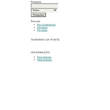
Pesquisa
Procurar
Por Conferência
Por Autor
Por título
TAMANHO DA FONTE
INFORMAÇÃO
Para leitores
Para Autores