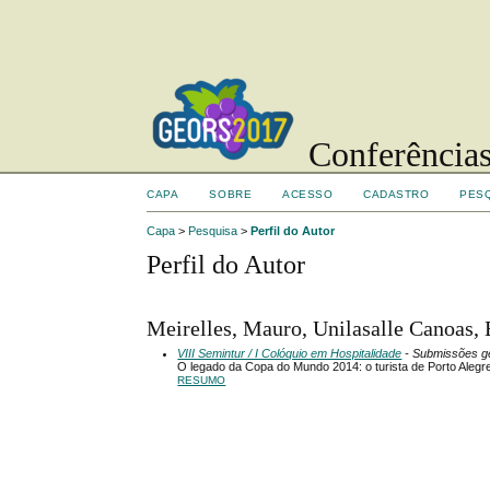
Conferências
CAPA
SOBRE
ACESSO
CADASTRO
PES
Capa
>
Pesquisa
>
Perfil do Autor
Perfil do Autor
Meirelles, Mauro, Unilasalle Canoas, 
VIII Semintur / I Colóquio em Hospitalidade
- Submissões g
O legado da Copa do Mundo 2014: o turista de Porto Alegr
RESUMO