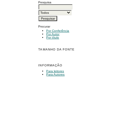
Pesquisa
Procurar
Por Conferência
Por Autor
Por título
TAMANHO DA FONTE
INFORMAÇÃO
Para leitores
Para Autores