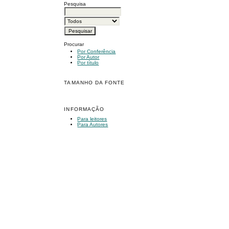
Pesquisa
Procurar
Por Conferência
Por Autor
Por título
TAMANHO DA FONTE
INFORMAÇÃO
Para leitores
Para Autores