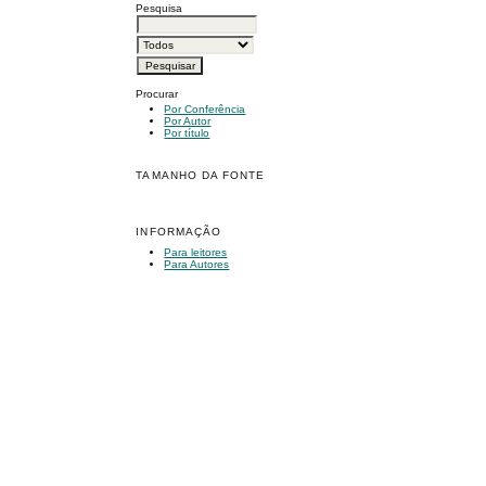
Pesquisa
Procurar
Por Conferência
Por Autor
Por título
TAMANHO DA FONTE
INFORMAÇÃO
Para leitores
Para Autores