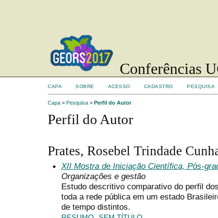
Conferências UC
CAPA
SOBRE
ACESSO
CADASTRO
PESQUISA
Capa
>
Pesquisa
>
Perfil do Autor
Perfil do Autor
Prates, Rosebel Trindade Cunh
XII Mostra de Iniciação Científica, Pós-g
Organizações e gestão
Estudo descritivo comparativo do perfil d
toda a rede pública em um estado Brasilei
de tempo distintos.
RESUMO
SEM TÍTULO