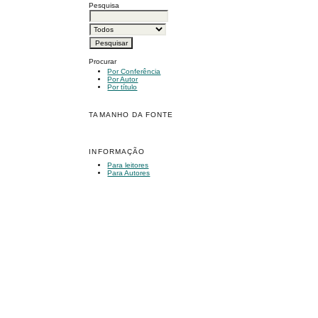
Pesquisa
Procurar
Por Conferência
Por Autor
Por título
TAMANHO DA FONTE
INFORMAÇÃO
Para leitores
Para Autores