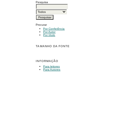
Pesquisa
Procurar
Por Conferência
Por Autor
Por título
TAMANHO DA FONTE
INFORMAÇÃO
Para leitores
Para Autores