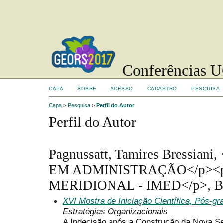
Conferências UC
CAPA
SOBRE
ACESSO
CADASTRO
PESQUISA
Capa
>
Pesquisa
>
Perfil do Autor
Perfil do Autor
Pagnussatt, Tamires Bressi
EM ADMINISTRAÇÃO</p>
MERIDIONAL - IMED</p>, Br
XVI Mostra de Iniciação Científica, Pós-g
Estratégias Organizacionais
A Indecisão após a Construção da Nova S