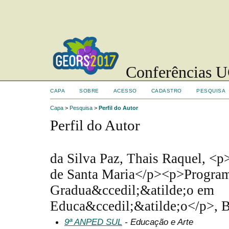
Conferências UC
CAPA
SOBRE
ACESSO
CADASTRO
PESQUISA
Capa
>
Pesquisa
>
Perfil do Autor
Perfil do Autor
da Silva Paz, Thais Raquel, <p
de Santa Maria</p><p>Program
Gradua&ccedil;&atilde;o em
Educa&ccedil;&atilde;o</p>, B
9ª ANPED SUL
- Educação e Arte