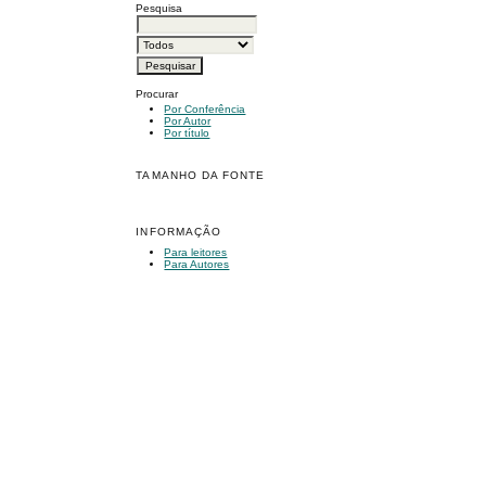
Pesquisa
Procurar
Por Conferência
Por Autor
Por título
TAMANHO DA FONTE
INFORMAÇÃO
Para leitores
Para Autores