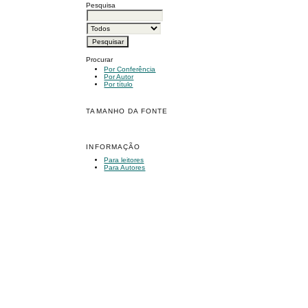
Pesquisa
Procurar
Por Conferência
Por Autor
Por título
TAMANHO DA FONTE
INFORMAÇÃO
Para leitores
Para Autores