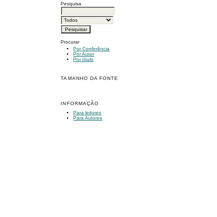
Pesquisa
Procurar
Por Conferência
Por Autor
Por título
TAMANHO DA FONTE
INFORMAÇÃO
Para leitores
Para Autores