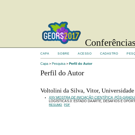
Conferências
CAPA
SOBRE
ACESSO
CADASTRO
PES
Capa
>
Pesquisa
>
Perfil do Autor
Perfil do Autor
Voltolini da Silva, Vitor, Universidad
XXV MOSTRA DE INICIAÇÃO CIENTÍFICA, PÓS-GRAD
LOGÍSTICA 5.0: ESTADO DA ARTE, DESAFIOS E OPO
RESUMO
PDF