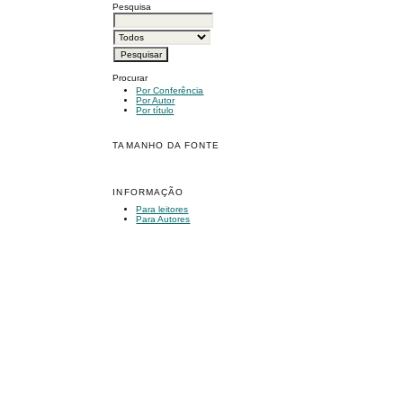
Pesquisa
Procurar
Por Conferência
Por Autor
Por título
TAMANHO DA FONTE
INFORMAÇÃO
Para leitores
Para Autores