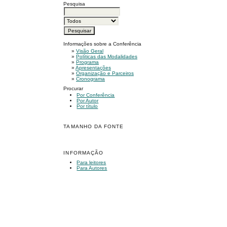
Pesquisa
Informações sobre a Conferência
»
Visão Geral
»
Políticas das Modalidades
»
Programa
»
Apresentações
»
Organização e Parceiros
»
Cronograma
Procurar
Por Conferência
Por Autor
Por título
TAMANHO DA FONTE
INFORMAÇÃO
Para leitores
Para Autores