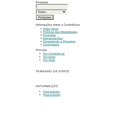
Pesquisa
Informações sobre a Conferência
»
Visão Geral
»
Políticas das Modalidades
»
Programa
»
Apresentações
»
Organização e Parceiros
»
Cronograma
Procurar
Por Conferência
Por Autor
Por título
TAMANHO DA FONTE
INFORMAÇÃO
Para leitores
Para Autores