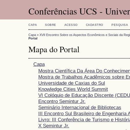
Conferências UCS - Univer
CAPA
SOBRE
ACESSO
CADASTRO
PESQUISA
Capa
>
XVII Encontro Sobre os Aspectos Econômicos e Sociais da Reg
Portal
Mapa do Portal
Capa
Mostra Científica Da Área Do Conhecimen
Mostra de Trabalhos Acadêmicos sobre 
Universidade de Caxias do Sul
Knowledge Cities World Summit
VI Colóquio de Educação Discente (CEDU
Encontro Semintur Jr.
Seminário Internacional de Bibliotecas
III Encontro Sul Brasileiro de Engenharia 
Livro: III Conferência de Turismo e Históri
X Semintur Jr.