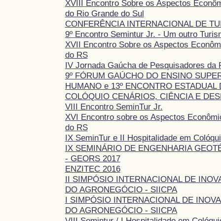
XVIII Encontro Sobre os Aspectos Econôm
do Rio Grande do Sul
CONFERÊNCIA INTERNACIONAL DE TU
9º Encontro Semintur Jr. - Um outro Turis
XVII Encontro Sobre os Aspectos Econômi
do RS
IV Jornada Gaúcha de Pesquisadores da
9º FÓRUM GAÚCHO DO ENSINO SUPE
HUMANO e 13º ENCONTRO ESTADUAL 
COLÓQUIO CENÁRIOS, CIÊNCIA E DE
VIII Encontro SeminTur Jr.
XVI Encontro sobre os Aspectos Econômic
do RS
IX SeminTur e II Hospitalidade em Colóqu
IX SEMINÁRIO DE ENGENHARIA GEOT
- GEORS 2017
ENZITEC 2016
II SIMPÓSIO INTERNACIONAL DE INO
DO AGRONEGÓCIO - SIICPA
I SIMPÓSIO INTERNACIONAL DE INOV
DO AGRONEGÓCIO - SIICPA
VIII Semintur / I Hospitalidade em Colóqui