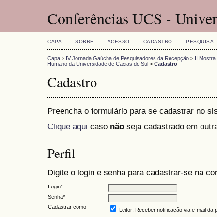
Conferências UCS - Univer
CAPA
SOBRE
ACESSO
CADASTRO
PESQUISA
Capa
>
IV Jornada Gaúcha de Pesquisadores da Recepção
>
II Mostr
Humano da Universidade de Caxias do Sul
>
Cadastro
Cadastro
Preencha o formulário para se cadastrar no si
Clique aqui
caso
não
seja cadastrado em outra
Perfil
Digite o login e senha para cadastrar-se na co
Login*
Senha*
Cadastrar como
Leitor
: Receber notificação via e-mail da