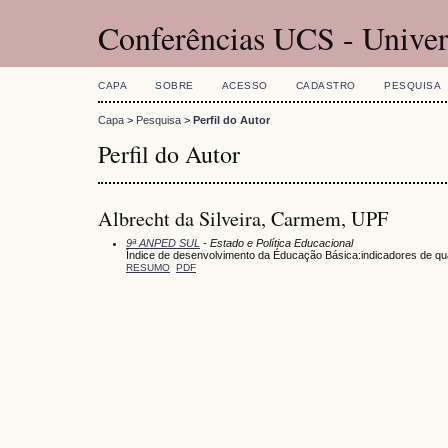
Conferências UCS - Univer
CAPA
SOBRE
ACESSO
CADASTRO
PESQUISA
Capa
>
Pesquisa
>
Perfil do Autor
Perfil do Autor
Albrecht da Silveira, Carmem, UPF
9ª ANPED SUL
- Estado e Política Educacional
Índice de desenvolvimento da Éducação Básica:indicadores de qu
RESUMO
PDF