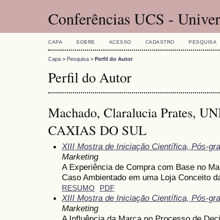
Conferências UCS - Univer
CAPA
SOBRE
ACESSO
CADASTRO
PESQUISA
Capa
>
Pesquisa
>
Perfil do Autor
Perfil do Autor
Machado, Claralucia Prates,
CAXIAS DO SUL
XIII Mostra de Iniciação Científica, Pós-
Marketing
A Experiência de Compra com Base no Mar
Caso Ambientado em uma Loja Conceito d
RESUMO
PDF
XIII Mostra de Iniciação Científica, Pós-
Marketing
A Influência da Marca no Processo de De