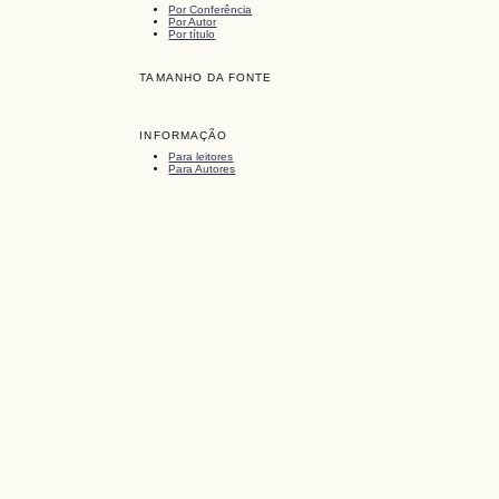
Por Conferência
Por Autor
Por título
TAMANHO DA FONTE
INFORMAÇÃO
Para leitores
Para Autores