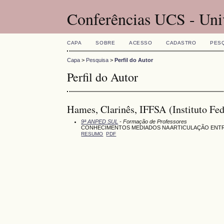
Conferências UCS - Uni
CAPA
SOBRE
ACESSO
CADASTRO
PES
Capa
>
Pesquisa
>
Perfil do Autor
Perfil do Autor
Hames, Clarinês, IFFSA (Instituto Fed
9ª ANPED SUL
- Formação de Professores
CONHECIMENTOS MEDIADOS NA ARTICULAÇÃO ENTR
RESUMO
PDF