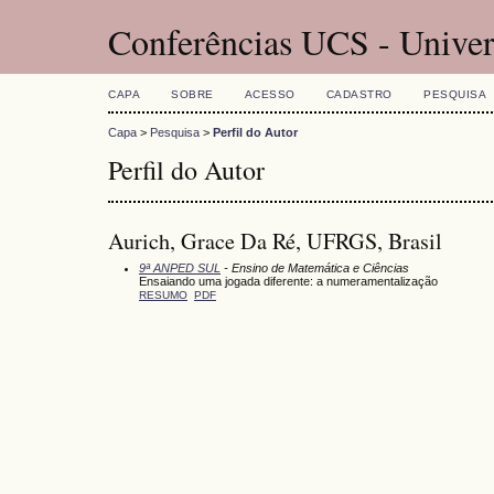
Conferências UCS - Univer
CAPA
SOBRE
ACESSO
CADASTRO
PESQUISA
Capa
>
Pesquisa
>
Perfil do Autor
Perfil do Autor
Aurich, Grace Da Ré, UFRGS, Brasil
9ª ANPED SUL
- Ensino de Matemática e Ciências
Ensaiando uma jogada diferente: a numeramentalização
RESUMO
PDF