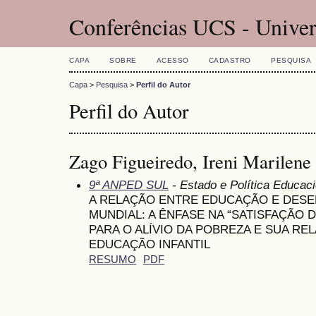
Conferências UCS - Univer
CAPA
SOBRE
ACESSO
CADASTRO
PESQUISA
Capa
>
Pesquisa
>
Perfil do Autor
Perfil do Autor
Zago Figueiredo, Ireni Marilene
9ª ANPED SUL
- Estado e Política Educaci
A RELAÇÃO ENTRE EDUCAÇÃO E DESE
MUNDIAL: A ÊNFASE NA “SATISFAÇÃO 
PARA O ALÍVIO DA POBREZA E SUA RE
EDUCAÇÃO INFANTIL
RESUMO
PDF