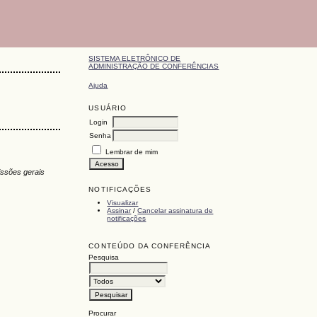
SISTEMA ELETRÔNICO DE
ADMINISTRAÇÃO DE CONFERÊNCIAS
Ajuda
USUÁRIO
Login
Senha
Lembrar de mim
ssões gerais
NOTIFICAÇÕES
Visualizar
Assinar
/
Cancelar assinatura de
notificações
CONTEÚDO DA CONFERÊNCIA
Pesquisa
Procurar