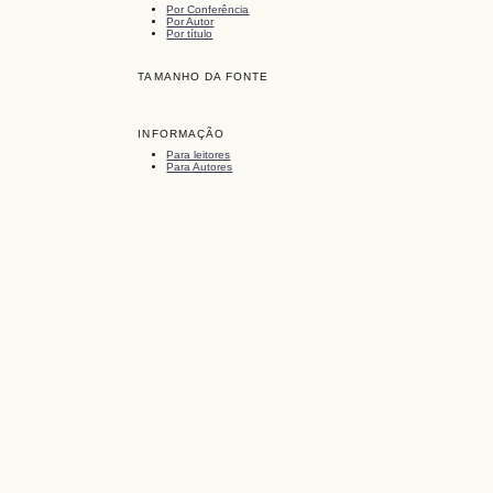
Por Conferência
Por Autor
Por título
TAMANHO DA FONTE
INFORMAÇÃO
Para leitores
Para Autores