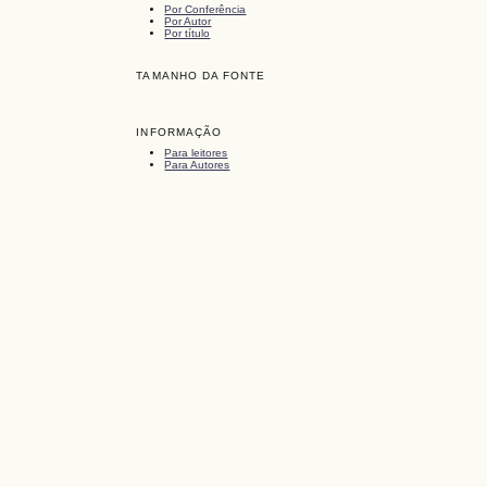
Por Conferência
Por Autor
Por título
TAMANHO DA FONTE
INFORMAÇÃO
Para leitores
Para Autores