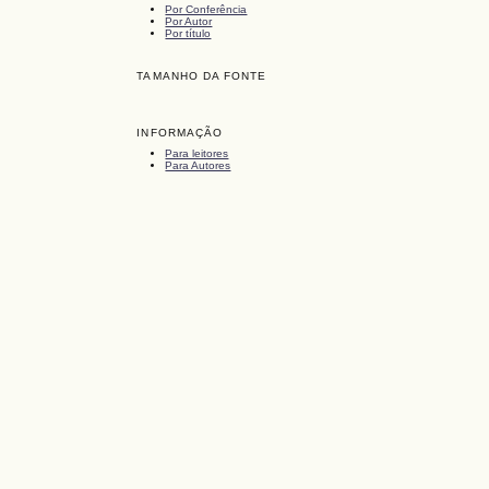
Por Conferência
Por Autor
Por título
TAMANHO DA FONTE
INFORMAÇÃO
Para leitores
Para Autores