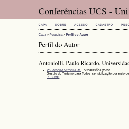
Conferências UCS - Uni
CAPA
SOBRE
ACESSO
CADASTRO
PES
Capa
>
Pesquisa
>
Perfil do Autor
Perfil do Autor
Antoniolli, Paulo Ricardo, Universida
VI Encontro Semintur Jr.
- Submissões gerais
Gestão do Turismo para Todos: sensibilização por meio de 
RESUMO