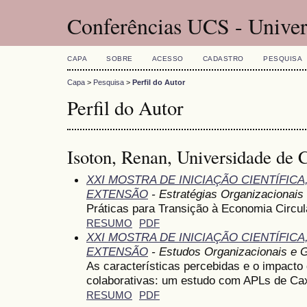
Conferências UCS - Univer
CAPA
SOBRE
ACESSO
CADASTRO
PESQUISA
Capa
>
Pesquisa
>
Perfil do Autor
Perfil do Autor
Isoton, Renan, Universidade de C
XXI MOSTRA DE INICIAÇÃO CIENTÍFIC
EXTENSÃO
- Estratégias Organizacionais
Práticas para Transição à Economia Circu
RESUMO
PDF
XXI MOSTRA DE INICIAÇÃO CIENTÍFIC
EXTENSÃO
- Estudos Organizacionais e 
As características percebidas e o impact
colaborativas: um estudo com APLs de Cax
RESUMO
PDF