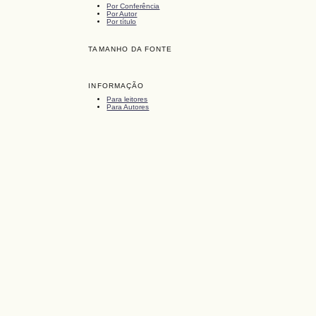
Por Conferência
Por Autor
Por título
TAMANHO DA FONTE
INFORMAÇÃO
Para leitores
Para Autores