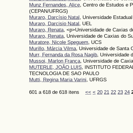
Munz Fernandes, Alice
, Centro de Estudos e 
(CEPAN/UFRGS)
Muraro, Darcísio Natal
, Universidade Estadual
Muraro, Darcisio Natal
, UEL
Muraro, Renata
, <p>Universidade de Caxias d
Muraro, Renata
, Universidade de Caxias do Sul
Muratore, Nicole Speguem
, UCS
Murillo, Márcia Vilma
, Universidade de Santa 
Murr, Fernanda da Rosa Nagib
, Universidade 
Mussoi, Marlon França
, Universidade de Caxi
MUTERLE, JOÃO LUIS
, INSTITUTO FEDERA
TECNOLOGIA DE SAO PAULO
Mutti, Regina Maria Varini
, UFRGS
601 a 618 de 618 itens
<<
<
20
21
22
23
24