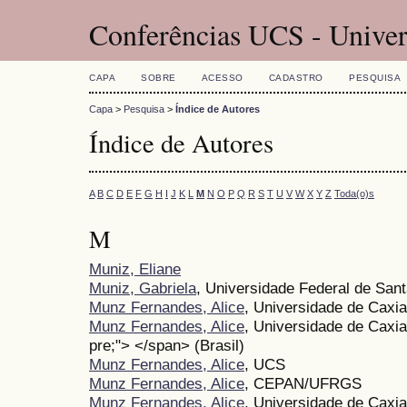
Conferências UCS - Univer
CAPA
SOBRE
ACESSO
CADASTRO
PESQUISA
Capa
>
Pesquisa
>
Índice de Autores
Índice de Autores
A
B
C
D
E
F
G
H
I
J
K
L
M
N
O
P
Q
R
S
T
U
V
W
X
Y
Z
Toda(o)s
M
Muniz, Eliane
Muniz, Gabriela
, Universidade Federal de San
Munz Fernandes, Alice
, Universidade de Caxia
Munz Fernandes, Alice
, Universidade de Caxi
pre;"> </span> (Brasil)
Munz Fernandes, Alice
, UCS
Munz Fernandes, Alice
, CEPAN/UFRGS
Munz Fernandes, Alice
, Universidade de Caxia