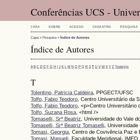
Conferências UCS - Univer
CAPA
SOBRE
ACESSO
CADASTRO
PESQUISA
Capa
>
Pesquisa
>
Índice de Autores
Índice de Autores
A
B
C
D
E
F
G
H
I
J
K
L
M
N
O
P
Q
R
S
T
U
V
W
X
Y
Z
Toda(o)s
T
Tolentino, Patricia Caldeira
, PPGECT/UFSC
Tolfo, Fabio Teodoro
, Centro Universitário da
Tolfo, Fabio Teodoro
, <p>Centro Universitário
Tolfo, Suzana Rosa
, <html />
Tomaselli, Srª Beatriz
, Universidade do Vale do
Tomaselli, Srª Beatriz Tomaselli
, Universidade 
Tomasi, Georgia
, Centro de Covivência Paz e
Tomasi, Manueli
, Faculdade Meridional- IMED