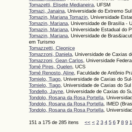
Tomazetti, Elisete Medianeira
, UFSM
Tomazi, Janaina
, Universidade do Extremo Su
Tomazin, Mariana Tomazin
, Universidade Est
Tomazin, Mariana
, Universidade de Brasilia -
Tomazin, Mariana
, Universidade Estadual do 
Tomazin, Mariana
, Universidade de Bras&iacut
em Turismo
Tomazzetti, Cleonice
Tomazzoni, Daniela
, Universidade de Caxias d
Tomazzoni, Gean Carlos
, Universidade Federa
Tomé Pires, Quelen
, UCS
Tomé Renosto, Aline
, Faculdade de Antônio Pr
Tomielo, Tiago
, Universidade de Caxias do Su
Tomielo, Tiago
, Universidade de Caxias do Sul
Tondello, Jayne
, Universidade de Caxias do Su
Tondolo, Rosana da Rosa Portella
, Universida
Tondolo, Rosana da Rosa Portella
, IMED (Bras
Tondolo, Rosana da Rosa Portella
, Universida
151 a 175 de 285 itens
<<
<
2
3
4
5
6
7
8
9
1