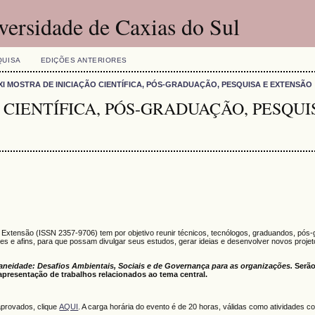
versidade de Caxias do Sul
QUISA
EDIÇÕES ANTERIORES
XI MOSTRA DE INICIAÇÃO CIENTÍFICA, PÓS-GRADUAÇÃO, PESQUISA E EXTENSÃO
 CIENTÍFICA, PÓS-GRADUAÇÃO, PESQUI
e Extensão (ISSN 2357-9706) tem por objetivo reunir técnicos, tecnólogos, graduandos, pós
s e afins, para que possam divulgar seus estudos, gerar ideias e desenvolver novos proje
eidade: Desafios Ambientais, Sociais e de Governança para as organizações.
Serão
apresentação de trabalhos relacionados ao tema central.
 aprovados, clique
AQUI
. A carga horária do evento é de 20 horas, válidas como atividades 