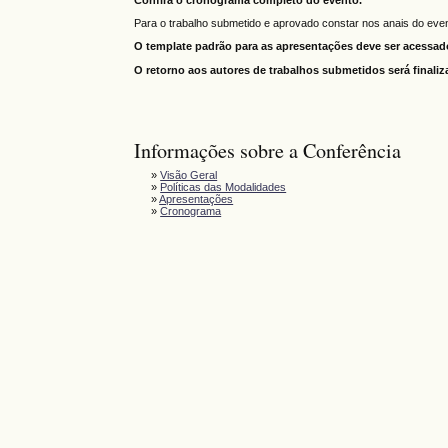
Confira o cronograma completo do evento.
Para o trabalho submetido e aprovado constar nos anais do eve
O template padrão para as apresentações deve ser acessa
O retorno aos autores de trabalhos submetidos será finaliza
Informações sobre a Conferência
»
Visão Geral
»
Políticas das Modalidades
»
Apresentações
»
Cronograma