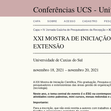
Conferências UCS - Uni
CAPA
SOBRE
ACESSO
CADASTRO
PES
Capa
>
IV Jornada Gaúcha de Pesquisadores da Recepção
>
X
XXI MOSTRA DE INICIAÇÃO
EXTENSÃO
Universidade de Caxias do Sul
novembro 18, 2021 – novembro 20, 2021
A XXI Mostra de Iniciação Científica, Pós-graduação, Pesquisa 
pesquisadores e extensionistas das áreas gestão de organizaçõe
(tecnologia).
Neste ano, o tema central do evento é o
ESG na contemporan
atividades como palestras, mini cursos, mesas redondas e 
Importante:
Para a inscrição, que não está restrita a autores com trabalhos