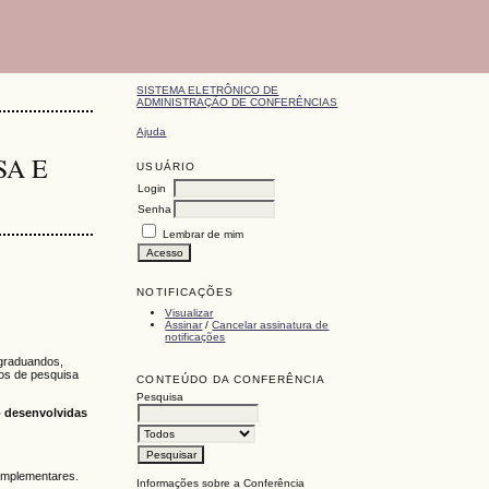
SISTEMA ELETRÔNICO DE
ADMINISTRAÇÃO DE CONFERÊNCIAS
Ajuda
SA E
USUÁRIO
Login
Senha
Lembrar de mim
NOTIFICAÇÕES
Visualizar
Assinar
/
Cancelar assinatura de
notificações
-graduandos,
tos de pesquisa
CONTEÚDO DA CONFERÊNCIA
Pesquisa
 desenvolvidas
complementares.
Informações sobre a Conferência