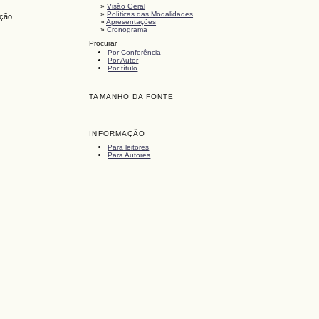
»
Visão Geral
»
Políticas das Modalidades
ação.
»
Apresentações
»
Cronograma
Procurar
Por Conferência
Por Autor
Por título
TAMANHO DA FONTE
INFORMAÇÃO
Para leitores
Para Autores