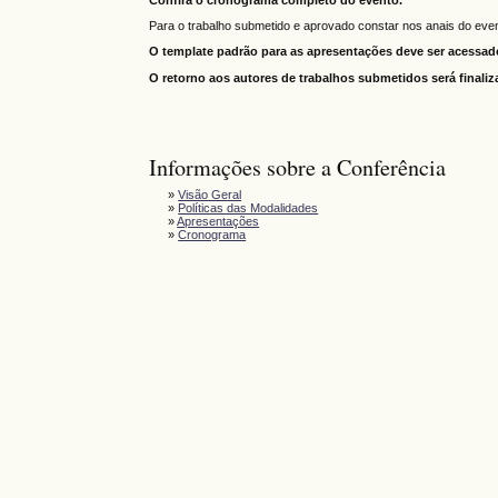
Confira o cronograma completo do evento.
Para o trabalho submetido e aprovado constar nos anais do eve
O template padrão para as apresentações deve ser acessa
O retorno aos autores de trabalhos submetidos será finaliza
Informações sobre a Conferência
»
Visão Geral
»
Políticas das Modalidades
»
Apresentações
»
Cronograma