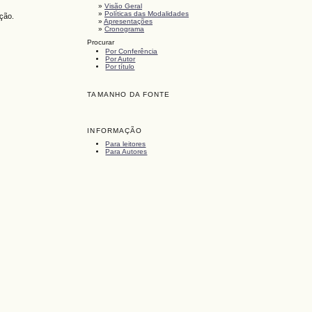
»
Visão Geral
»
Políticas das Modalidades
ação.
»
Apresentações
»
Cronograma
Procurar
Por Conferência
Por Autor
Por título
TAMANHO DA FONTE
INFORMAÇÃO
Para leitores
Para Autores