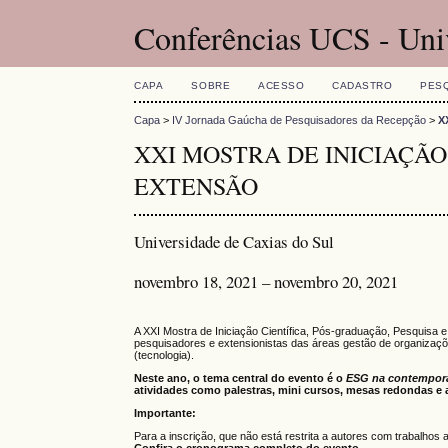
Conferências UCS - Uni
CAPA
SOBRE
ACESSO
CADASTRO
PES
Capa
>
IV Jornada Gaúcha de Pesquisadores da Recepção
>
X
XXI MOSTRA DE INICIAÇÃO
EXTENSÃO
Universidade de Caxias do Sul
novembro 18, 2021 – novembro 20, 2021
A XXI Mostra de Iniciação Científica, Pós-graduação, Pesquisa 
pesquisadores e extensionistas das áreas gestão de organizaçõe
(tecnologia).
Neste ano, o tema central do evento é o
ESG na contemporan
atividades como palestras, mini cursos, mesas redondas e 
Importante:
Para a inscrição, que não está restrita a autores com trabalhos