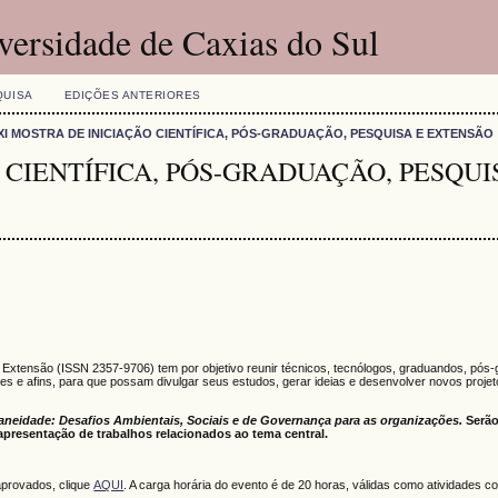
versidade de Caxias do Sul
QUISA
EDIÇÕES ANTERIORES
XI MOSTRA DE INICIAÇÃO CIENTÍFICA, PÓS-GRADUAÇÃO, PESQUISA E EXTENSÃO
 CIENTÍFICA, PÓS-GRADUAÇÃO, PESQUI
e Extensão (ISSN 2357-9706) tem por objetivo reunir técnicos, tecnólogos, graduandos, pós
s e afins, para que possam divulgar seus estudos, gerar ideias e desenvolver novos proje
eidade: Desafios Ambientais, Sociais e de Governança para as organizações.
Serão
apresentação de trabalhos relacionados ao tema central.
 aprovados, clique
AQUI
. A carga horária do evento é de 20 horas, válidas como atividades 