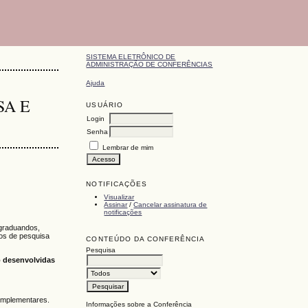
SISTEMA ELETRÔNICO DE
ADMINISTRAÇÃO DE CONFERÊNCIAS
Ajuda
SA E
USUÁRIO
Login
Senha
Lembrar de mim
NOTIFICAÇÕES
Visualizar
Assinar
/
Cancelar assinatura de
notificações
-graduandos,
tos de pesquisa
CONTEÚDO DA CONFERÊNCIA
Pesquisa
 desenvolvidas
complementares.
Informações sobre a Conferência