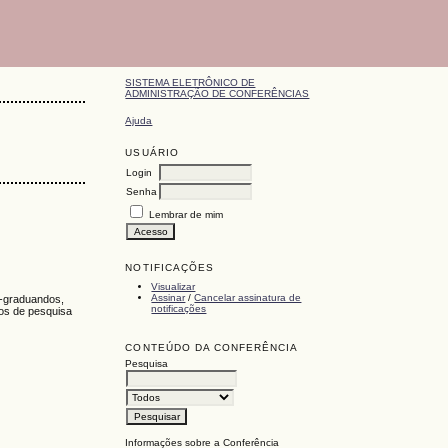
SISTEMA ELETRÔNICO DE
ADMINISTRAÇÃO DE CONFERÊNCIAS
Ajuda
USUÁRIO
Login
Senha
Lembrar de mim
NOTIFICAÇÕES
Visualizar
Assinar
/
Cancelar assinatura de
s-graduandos,
notificações
tos de pesquisa
CONTEÚDO DA CONFERÊNCIA
Pesquisa
Informações sobre a Conferência