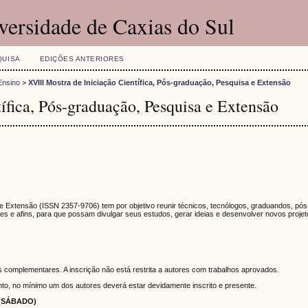
versidade de Caxias do Sul
QUISA
EDIÇÕES ANTERIORES
Ensino
>
XVIII Mostra de Iniciação Científica, Pós-graduação, Pesquisa e Extensão
ífica, Pós-graduação, Pesquisa e Extensão
a e Extensão (ISSN 2357-9706) tem por objetivo reunir técnicos, tecnólogos, graduandos, pó
s e afins, para que possam divulgar seus estudos, gerar ideias e desenvolver novos proje
s complementares. A inscrição não está restrita a autores com trabalhos aprovados.
to, no mínimo um dos autores deverá estar devidamente inscrito e presente.
(SÁBADO)