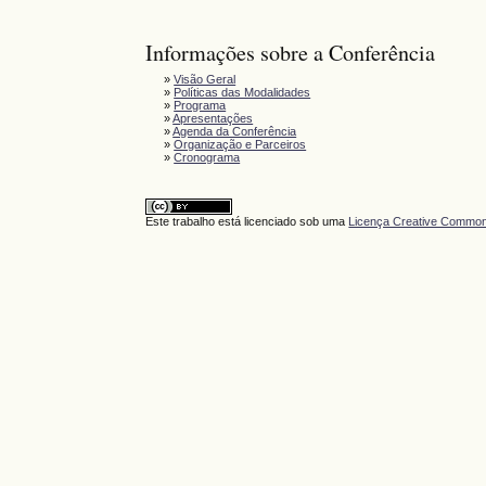
Informações sobre a Conferência
»
Visão Geral
»
Políticas das Modalidades
»
Programa
»
Apresentações
»
Agenda da Conferência
»
Organização e Parceiros
»
Cronograma
Este trabalho está licenciado sob uma
Licença Creative Commons