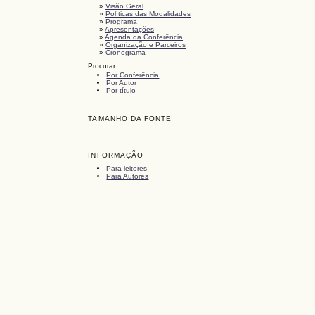
»
Visão Geral
»
Políticas das Modalidades
»
Programa
»
Apresentações
»
Agenda da Conferência
»
Organização e Parceiros
»
Cronograma
Procurar
Por Conferência
Por Autor
Por título
TAMANHO DA FONTE
INFORMAÇÃO
Para leitores
Para Autores