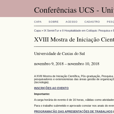
Conferências UCS - Uni
CAPA
SOBRE
ACESSO
CADASTRO
PES
Capa
>
IX SeminTur e II Hospitalidade em Colóquio: Pesquisa e 
XVIII Mostra de Iniciação Cient
Universidade de Caxias do Sul
novembro 9, 2018 – novembro 10, 2018
A XVIII Mostra de Iniciação Científica, Pós-graduação, Pesquis
pesquisadores e extensionistas das áreas gestão de organizaçõe
(tecnologia).
INSCRIÇÕES AO EVENTO
Importante:
A carga horária do evento é de 16 horas, válidas como atividade
Para o trabalho submetido e aprovado constar nos anais do even
PROGRAMAÇÃO DAS APRESENTAÇÕES DE TRABALHOS