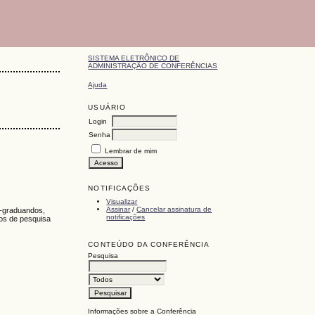
SISTEMA ELETRÔNICO DE
ADMINISTRAÇÃO DE CONFERÊNCIAS
Ajuda
USUÁRIO
Login
Senha
Lembrar de mim
NOTIFICAÇÕES
Visualizar
Assinar
/
Cancelar assinatura de
s-graduandos,
notificações
tos de pesquisa
CONTEÚDO DA CONFERÊNCIA
Pesquisa
Informações sobre a Conferência