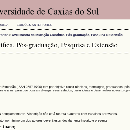
versidade de Caxias do Sul
QUISA
EDIÇÕES ANTERIORES
Ensino
>
XVIII Mostra de Iniciação Científica, Pós-graduação, Pesquisa e Extensão
ífica, Pós-graduação, Pesquisa e Extensão
a e Extensão (ISSN 2357-9706) tem por objetivo reunir técnicos, tecnólogos, graduandos, pó
s e afins, para que possam divulgar seus estudos, gerar ideias e desenvolver novos proje
s complementares. A inscrição não está restrita a autores com trabalhos aprovados.
to, no mínimo um dos autores deverá estar devidamente inscrito e presente.
(SÁBADO)