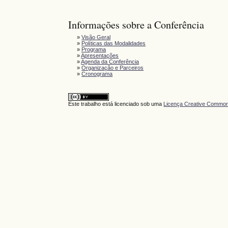
Informações sobre a Conferência
»
Visão Geral
»
Políticas das Modalidades
»
Programa
»
Apresentações
»
Agenda da Conferência
»
Organização e Parceiros
»
Cronograma
Este trabalho está licenciado sob uma
Licença Creative Commons