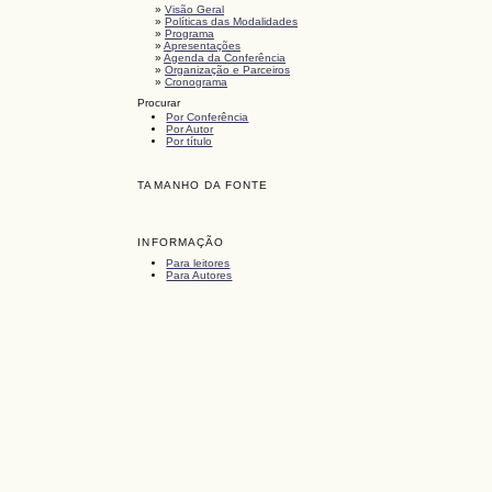
»
Visão Geral
»
Políticas das Modalidades
»
Programa
»
Apresentações
»
Agenda da Conferência
»
Organização e Parceiros
»
Cronograma
Procurar
Por Conferência
Por Autor
Por título
TAMANHO DA FONTE
INFORMAÇÃO
Para leitores
Para Autores