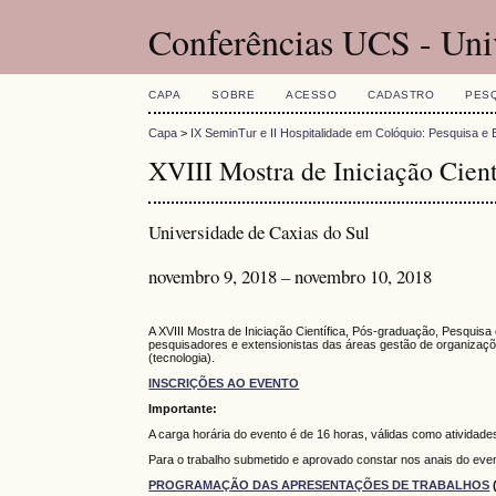
Conferências UCS - Uni
CAPA
SOBRE
ACESSO
CADASTRO
PES
Capa
>
IX SeminTur e II Hospitalidade em Colóquio: Pesquisa e 
XVIII Mostra de Iniciação Cient
Universidade de Caxias do Sul
novembro 9, 2018 – novembro 10, 2018
A XVIII Mostra de Iniciação Científica, Pós-graduação, Pesquis
pesquisadores e extensionistas das áreas gestão de organizaçõe
(tecnologia).
INSCRIÇÕES AO EVENTO
Importante:
A carga horária do evento é de 16 horas, válidas como atividade
Para o trabalho submetido e aprovado constar nos anais do even
PROGRAMAÇÃO DAS APRESENTAÇÕES DE TRABALHOS