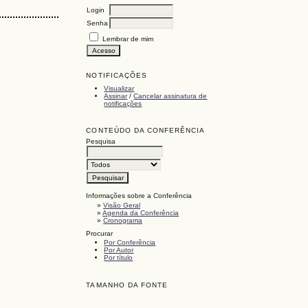
Login
Senha
Lembrar de mim
NOTIFICAÇÕES
Visualizar
Assinar
/
Cancelar assinatura de
notificações
CONTEÚDO DA CONFERÊNCIA
Pesquisa
Informações sobre a Conferência
»
Visão Geral
»
Agenda da Conferência
»
Cronograma
Procurar
Por Conferência
Por Autor
Por título
TAMANHO DA FONTE