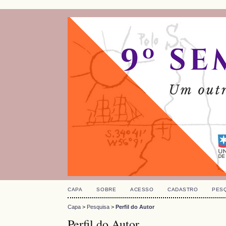
CAPA
SOBRE
ACESSO
CADASTRO
PES
Capa
>
Pesquisa
>
Perfil do Autor
Perfil do Autor