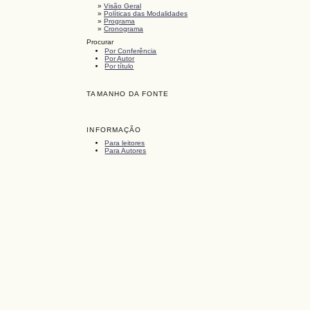
»
Visão Geral
»
Políticas das Modalidades
»
Programa
»
Cronograma
Procurar
Por Conferência
Por Autor
Por título
TAMANHO DA FONTE
INFORMAÇÃO
Para leitores
Para Autores