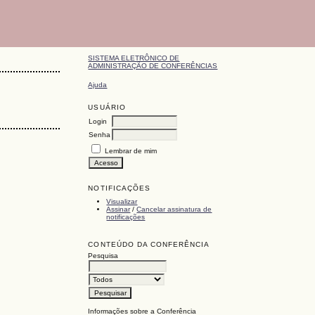
SISTEMA ELETRÔNICO DE
ADMINISTRAÇÃO DE CONFERÊNCIAS
Ajuda
USUÁRIO
Login
Senha
Lembrar de mim
NOTIFICAÇÕES
Visualizar
Assinar
/
Cancelar assinatura de
notificações
CONTEÚDO DA CONFERÊNCIA
Pesquisa
Informações sobre a Conferência