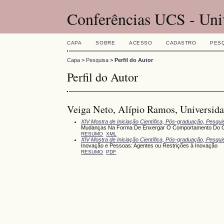
Conferências UCS - Uni
CAPA
SOBRE
ACESSO
CADASTRO
PES
Capa
>
Pesquisa
>
Perfil do Autor
Perfil do Autor
Veiga Neto, Alípio Ramos, Universidad
XIV Mostra de Iniciação Científica, Pós-graduação, Pesqu
Mudanças Na Forma De Enxergar O Comportamento Do C
RESUMO
XML
XIV Mostra de Iniciação Científica, Pós-graduação, Pesqu
Inovação e Pessoas: Agentes ou Restrições à Inovação
RESUMO
PDF