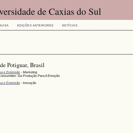
versidade de Caxias do Sul
QUISA
EDIÇÕES ANTERIORES
NOTÍCIAS
e Potiguar, Brasil
isa e Extensão
- Marketing
onsumidor: Da Produção Para A Emoção
isa e Extensão
- Inovação