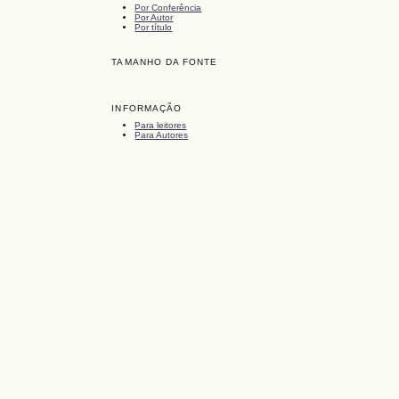
Por Conferência
Por Autor
Por título
TAMANHO DA FONTE
INFORMAÇÃO
Para leitores
Para Autores