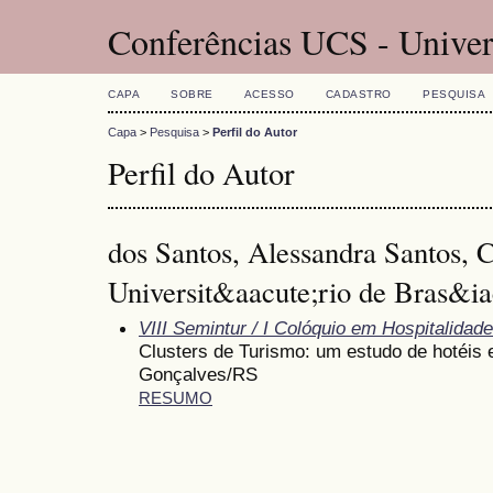
Conferências UCS - Univer
CAPA
SOBRE
ACESSO
CADASTRO
PESQUISA
Capa
>
Pesquisa
>
Perfil do Autor
Perfil do Autor
dos Santos, Alessandra Santos, 
Universit&aacute;rio de Bras&i
VIII Semintur / I Colóquio em Hospitalidade
Clusters de Turismo: um estudo de hotéis
Gonçalves/RS
RESUMO