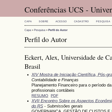
Conferências UCS - Univer
CAPA
SOBRE
ACESSO
CADASTRO
PESQUISA
Capa
>
Pesquisa
>
Perfil do Autor
Perfil do Autor
Eckert, Alex, Universidade de C
Brasil
XIV Mostra de Iniciação Científica, Pós-g
Contabilidade e Finanças
Planejamento Financeiro para o período d
profissionais contábeis
RESUMO
PDF
XVII Encontro Sobre os Aspectos Econômi
do RS
- Submissões gerais
GOVERNANÇA, GESTÃO DE CUSTOS E